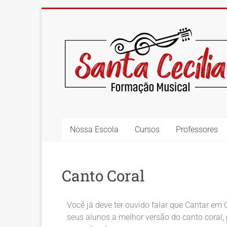
Nossa Escola
Cursos
Professores
Canto Coral
Você já deve ter ouvido falar que Cantar e
seus alunos a melhor versão do canto coral,