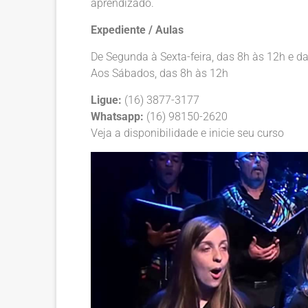
aprendizado.
Expediente / Aulas
De Segunda à Sexta-feira, das 8h às 12h e d
Aos Sábados, das 8h às 12h
Ligue:
(16) 3877-3177
Whatsapp:
(16) 98150-2620
Veja a disponibilidade e inicie seu curso