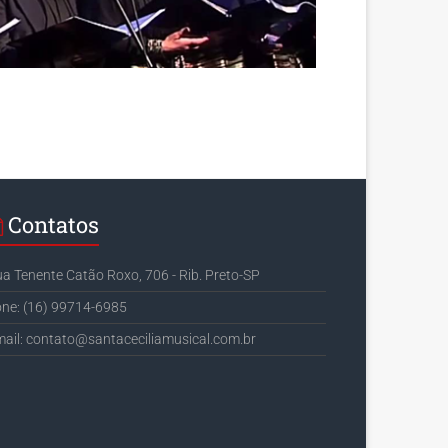
Contatos
a Tenente Catão Roxo, 706 - Rib. Preto-SP
ne: (16) 99714-6985
ail: contato@santaceciliamusical.com.br