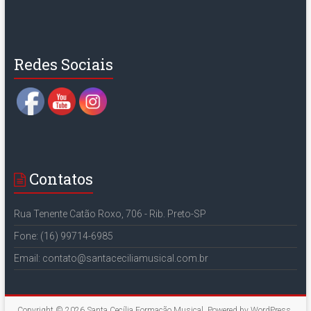
Set Youtube Channel ID
Redes Sociais
Contatos
Rua Tenente Catão Roxo, 706 - Rib. Preto-SP
Fone: (16) 99714-6985
Email: contato@santaceciliamusical.com.br
Copyright © 2026
Santa Cecília Formação Musical
. Powered by
WordPress
.